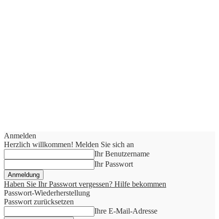
Anmelden
Herzlich willkommen! Melden Sie sich an
Ihr Benutzername
Ihr Passwort
Haben Sie Ihr Passwort vergessen? Hilfe bekommen
Passwort-Wiederherstellung
Passwort zurücksetzen
Ihre E-Mail-Adresse