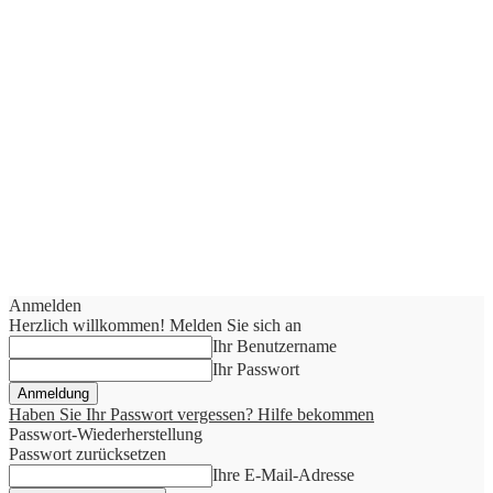
Anmelden
Herzlich willkommen! Melden Sie sich an
Ihr Benutzername
Ihr Passwort
Haben Sie Ihr Passwort vergessen? Hilfe bekommen
Passwort-Wiederherstellung
Passwort zurücksetzen
Ihre E-Mail-Adresse