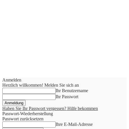
Anmelden
Herzlich willkommen! Melden Sie sich an
Ihr Benutzername
Ihr Passwort
Haben Sie Ihr Passwort vergessen? Hilfe bekommen
Passwort-Wiederherstellung
Passwort zurücksetzen
Ihre E-Mail-Adresse